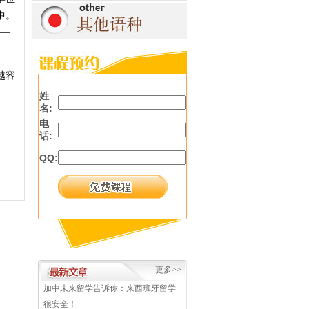
中。
——
越容
姓
名:
电
话:
QQ:
更多>>
加中未来留学告诉你：来西班牙留学
很安全！