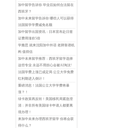
加中留学告诉你 毕业后如何合法留在
西班牙？
加中未来留学告诉你 哪些人可以获得
法国留学学费减免名额
加中留学出国资讯：日本宣布赴日签
证费用涨价5倍
学雅思 就来沈阳加中外语 老牌靠谱机
构 值得信
加中未来留学推荐：西班牙留学选择
这些专业 永远不用担心会被AI淘汰!
法国学费上涨已成定局 公立大学免费
红利期进入倒计！
重磅消息！法国公立大学学费将暴
涨？！
绿卡政策再反转！美国移民局紧急澄
清：并非所有美国绿卡申请人都要离
境办理！
来加中未来办理西班牙留学 你将会获
得什么？