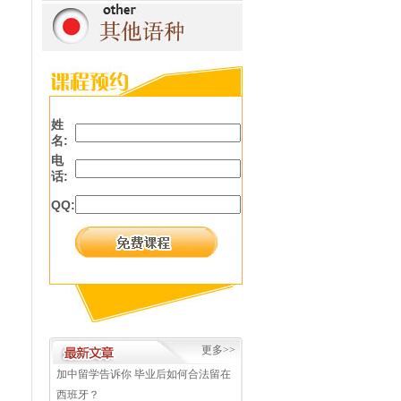
姓
名:
电
话:
QQ:
更多>>
加中留学告诉你 毕业后如何合法留在
西班牙？