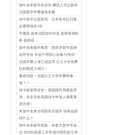
加中未来留学告诉你 哪些人可以获得
法国留学学费减免名额
加中留学出国资讯：日本宣布赴日签
证费用涨价5倍
学雅思 就来沈阳加中外语 老牌靠谱机
构 值得信
加中未来留学推荐：西班牙留学选择
这些专业 永远不用担心会被AI淘汰!
法国学费上涨已成定局 公立大学免费
红利期进入倒计！
重磅消息！法国公立大学学费将暴
涨？！
绿卡政策再反转！美国移民局紧急澄
清：并非所有美国绿卡申请人都要离
境办理！
来加中未来办理西班牙留学 你将会获
得什么？
加中未来留学答疑：加拿大留学毕业
后 你找到高薪工作并成功移民的几率